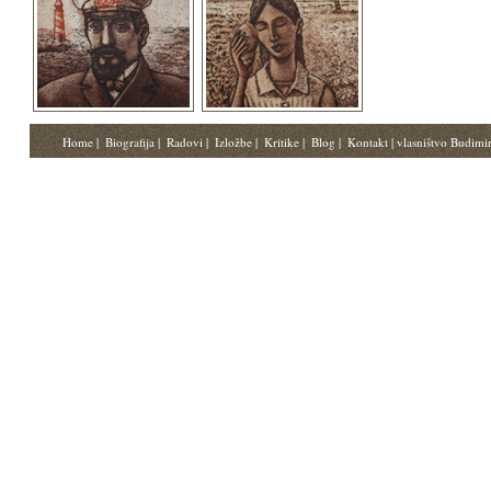
Home
|
Biografija
|
Radovi
|
Izložbe
|
Kritike
|
Blog
|
Kontakt
| vlasništvo Budimi