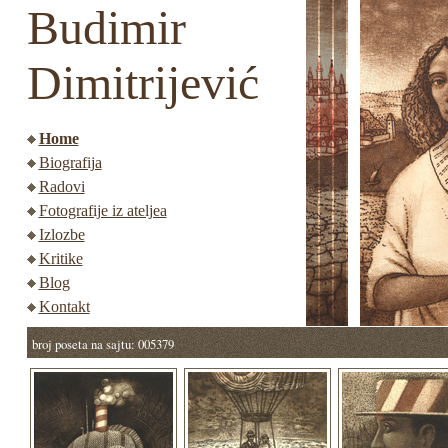
Budimir
Dimitrijević
Home
Biografija
Radovi
Fotografije iz ateljea
Izlozbe
Kritike
Blog
Kontakt
broj poseta na sajtu: 005379