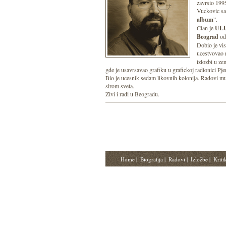
zavrsio 1995
Vuckovic sa 
album
”.
Clan je
ULU
Beograd
od
Dobio je vis
ucestvovao
izlozbi u ze
gde je usavrsavao grafiku u grafickoj radionici Pje
Bio je ucesnik sedam likovnih kolonija. Radovi mu 
sirom sveta.
Zivi i radi u Beogradu.
Home
|
Biografija
|
Radovi
|
Izložbe
|
Kriti