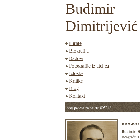
Budimir
Dimitrijević
Home
Biografija
Radovi
Fotografije iz ateljea
Izlozbe
Kritike
Blog
Kontakt
broj poseta na sajtu: 005348
biograf
Budimir Dim
Beogradu. Fa