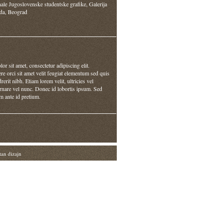
ale Jugoslovenske studentske grafike, Galerija
da, Beograd
r sit amet, consectetur adipiscing elit.
 orci sit amet velit feugiat elementum sed quis
erit nibh. Etiam lorem velit, ultricies vel
ornare vel nunc. Donec id lobortis ipsum. Sed
m ante id pretium.
tan dizajn