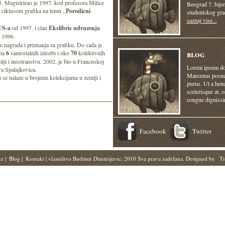
. Magistrirao je 1997. kod profesora Milice
Beograd 7. bijen
ciklusom grafika na temu ,,
Porodicni
studentskog gra
saznaj vise...
S-a
od 1997. i clan
Ekslibris udruzenja
 1996.
e nagrada i priznanja za grafiku. Do sada je
blog
 na
6
samostalnih izlozbi i oko
70
kolektivnih
mlji i inostranstvu. 2002. je bio u Francuskoj
Lorem ipsum dolo
ra Spalajkovica.
Maecenas posuere
se nalaze u brojnim kolekcijama u zemlji i
purus. Ut a hendr
scelerisque at, 
congue dignissi
Facebook
Twitter
ke
|
Blog
|
Kontakt
| vlasništvo Budimir Dimitrijevic; 2010 Sva prava zadržana. Designed by
Ti