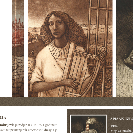
ija
spisak izl
itrijevic
je rodjen 03.03.1971 godine u
1994
kultet primenjenih umetnosti i dizajna je
Majska izlozba 