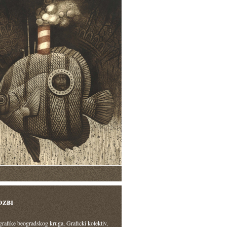
ozbi
grafike beogradskog kruga, Graficki kolektiv,